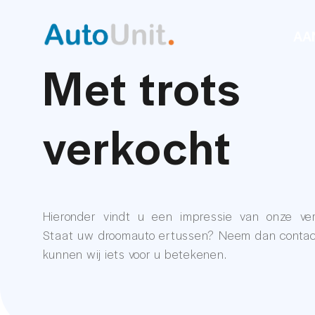
AA
Met trots
verkocht
Hieronder vindt u een impressie van onze ver
Staat uw droomauto ertussen? Neem dan contac
kunnen wij iets voor u betekenen.