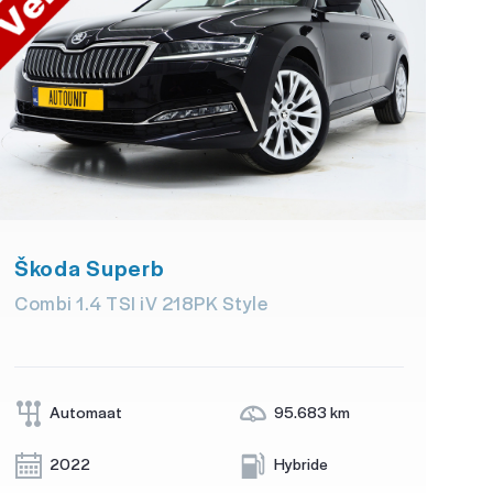
Škoda Superb
Combi 1.4 TSI iV 218PK Style
Automaat
95.683 km
2022
Hybride