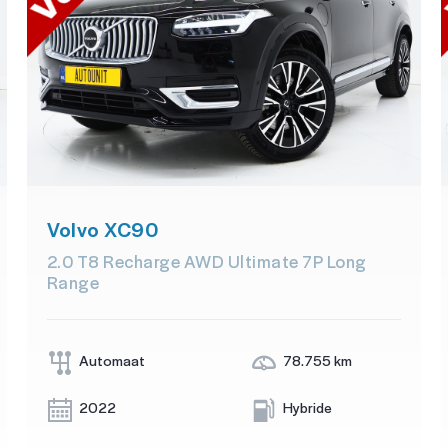
Volvo XC90
2.0 T8 Recharge AWD Ultimate 7P Long
Range
Automaat
78.755 km
2022
Hybride