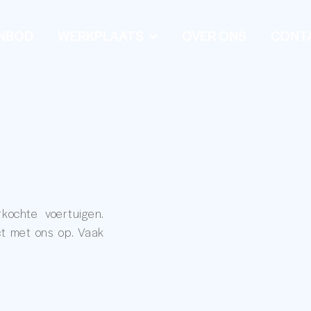
NBOD
WERKPLAATS
OVER ONS
CONT
kochte voertuigen.
t met ons op. Vaak