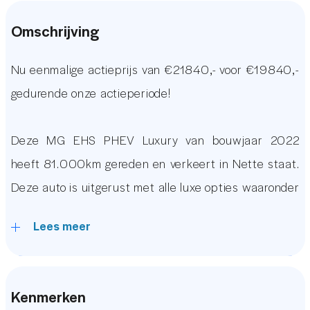
Omschrijving
Nu eenmalige actieprijs van €21840,- voor €19840,-
gedurende onze actieperiode!
Deze MG EHS PHEV Luxury van bouwjaar 2022
heeft 81.000km gereden en verkeert in Nette staat.
Deze auto is uitgerust met alle luxe opties waaronder
een Origineel MG Grootbeeld Audio Navigatie
Lees meer
Systeem met Apple Carplay & Android Auto, Groot
Glazen Panoramadak, Sportstoelen, Adaptive Cruise
Control, (BLIS) Dodehoekdetectie, Lane Assist,
Kenmerken
Stoelverwarming, 360 & Achteruitrijcamera, Keyless