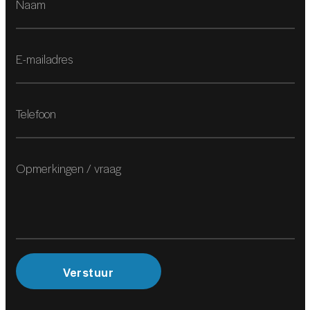
Binnenspiegel automatisch dimmend
Elektrische ramen achter
Elektrische ramen voor
Elektrisch verstelbare bestuurdersstoel
Elektrisch verstelbare passagiersstoel
Keyless start
Lederen bekleding
Regensensor
Stuur verstelbaar
Zonnedak
Verstuur
Zonnescherm