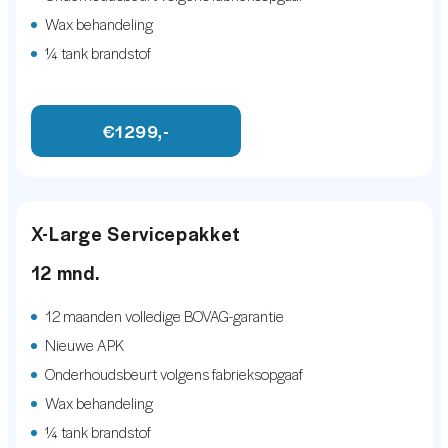
LED koplampen
Wax behandeling
¼ tank brandstof
Lichtmetalen velgen 18"
Metaalkleur
€1299,-
mistlampen voor
Open dak
Panoramadak
X-Large Servicepakket
Parkeersensor achter
12 mnd.
Parkeersensor voor
Schuif-/kanteldak
12 maanden volledige BOVAG-garantie
Nieuwe APK
INFOTAINMENT
Onderhoudsbeurt volgens fabrieksopgaaf
Wax behandeling
Rondomzicht camera
¼ tank brandstof