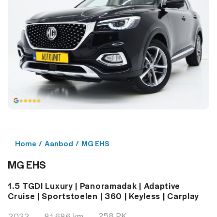
Home
/
Aanbod
/
MG EHS
MG EHS
1.5 TGDI Luxury | Panoramadak | Adaptive
Cruise | Sportstoelen | 360 | Keyless | Carplay
258 PK
2022
81.686 km