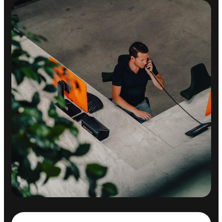
VEILIGHEID
Dodehoek detector
Airbag(s) hoofd achter
Airbag(s) hoofd voor
Airbag(s) side voor
Airbag bestuurder
Airbag passagier
Alarmsysteem
Anti Blokkeer Systeem
Anti doorSlip Regeling
Autonomous Emergency Braking
Bandenspanningscontrolesysteem