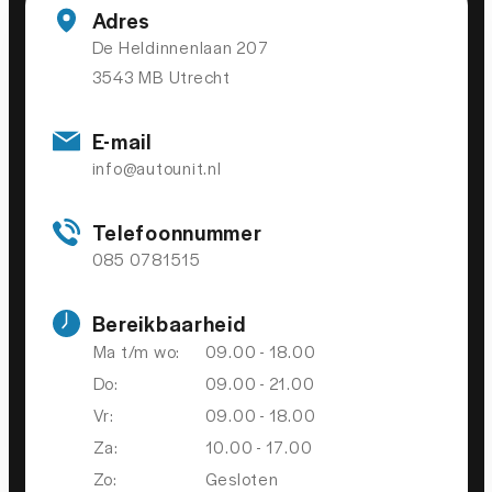
bots waarschuwing systeem
Adres
Brake Assist System
De Heldinnenlaan 207
3543 MB Utrecht
Elektronisch Stabiliteits Programma
Hill hold functie
E-mail
Verkeersbord detectie
info@autounit.nl
OVERIGE
Telefoonnummer
085 0781515
Apple Carplay/Android Auto
Bereikbaarheid
Volledig digitaal instrumentenpaneel
Ma t/m wo:
09.00 - 18.00
Afdaal assistent
Do:
09.00 - 21.00
Bluetooth
Vr:
09.00 - 18.00
Connected services
Za:
10.00 - 17.00
Zo:
Gesloten
electronic climate control