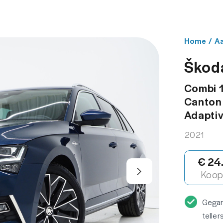
NBOD
WERKPLAATS
OVER ONS
CONT
Home
/
A
Škod
Combi 1
Canton 
Adaptiv
2021
€ 24
Koop 
Gega
teller