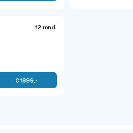
12 mnd.
neel
neel
€1899,-