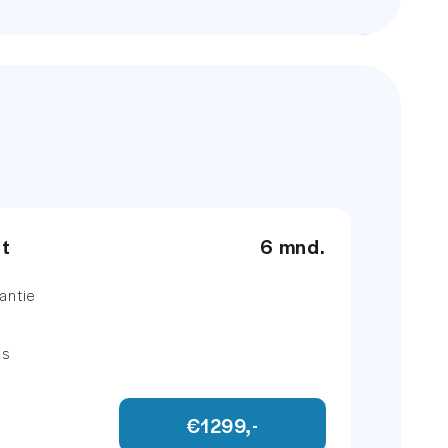
et
6 mnd.
antie
ns
€1299,-