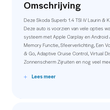
Omschrijving
Deze Skoda Superb 1.4 TSI iV Laurin & 
Deze auto is voorzien van vele opties w
systeem met Apple Carplay en Android A
Memory Functie, Sfeerverlichting, Een V
& Go, Adaptive Cruise Control, Virtual D
Zonnenscherm Zijruiten en nog veel mee
Lees meer
De huidige kilometerstand wordt gegaran
met meer dan 30 foto's op onze eigen w
Ruim 15 jaar behoort AutoUnit tot de t
streng geselecteerde occasions zijn wij 