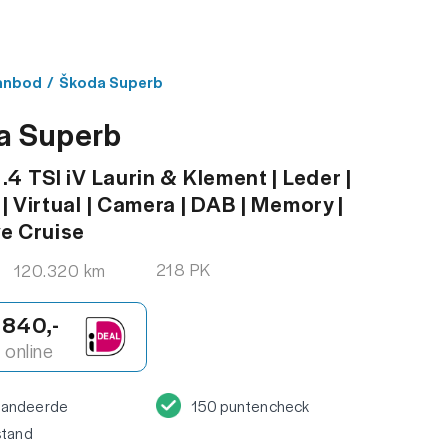
MENU
ACT
anbod
/
Škoda Superb
a Superb
.4 TSI iV Laurin & Klement | Leder |
| Virtual | Camera | DAB | Memory |
e Cruise
218 PK
120.320 km
.840,-
online
randeerde
150 puntencheck
stand