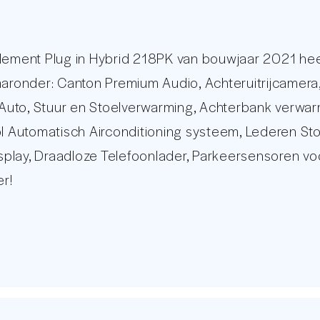
Klement Plug in Hybrid 218PK van bouwjaar 2021 hee
aaronder: Canton Premium Audio, Achteruitrijcamera
uto, Stuur en Stoelverwarming, Achterbank verwarm
ol Automatisch Airconditioning systeem, Lederen St
isplay, Draadloze Telefoonlader, Parkeersensoren voo
r!
deerd middels de Sluitende onderhoudshistorie. Kij
ebsite: www.autounit.nl
op online auto remarketeers van Nederland. Met een
in staat om op professionele wijze te voorzien in u