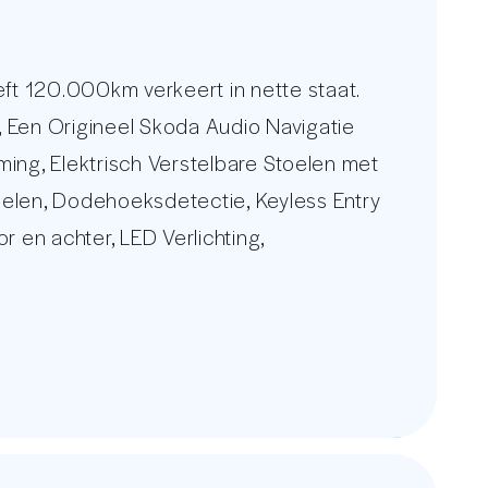
ft 120.000km verkeert in nette staat.
, Een Origineel Skoda Audio Navigatie
ing, Elektrisch Verstelbare Stoelen met
oelen, Dodehoeksdetectie, Keyless Entry
r en achter, LED Verlichting,
kt u voor een uitgebreid foto overzicht
 constant wisselende voorraad van 250
w nieuwe auto.