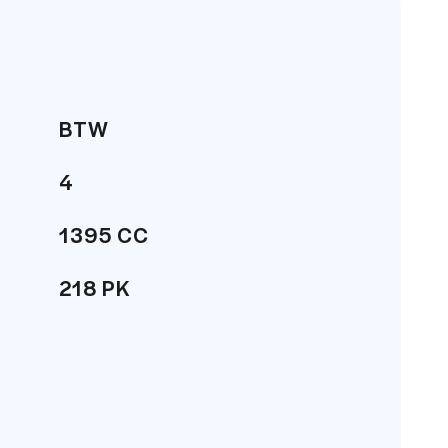
houd. Op al onze betrouwbare
auto aanschaft voor een eerlijke prijs.
is gebleken dat wij tot de top
BTW
t een 8.8/10!
4
g online en 6 dagen per week offline in
1395 CC
218 PK
224 km/h
Stationwagon
 niet aansprakelijk voor enige directe
53 Liter