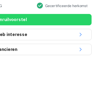
G
Gecertificeerde herkomst
nruilvoorstel
heb interesse
ancieren