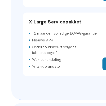
Matrix led koplampen
X-Large Servicepakket
Navigatie-pakket
12 maanden volledige BOVAG-garantie
Sfeerverlichting
Nieuwe APK
Volledig digitaal instrumentenpa
Onderhoudsbeurt volgens
fabrieksopgaaf
Volledig digitaal instrumentenpa
Wax behandeling
¼ tank brandstof
Voorstoelen verwarmd
Zonnescherm zijruiten
stuur verwarmd