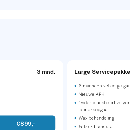
697
etallic
.
3 mnd.
Large Servicepakk
6 maanden volledige gar
Nieuwe APK
Onderhoudsbeurt volge
sstoel met geheugen
fabrieksopgaaf
Wax behandeling
€899,-
¼ tank brandstof