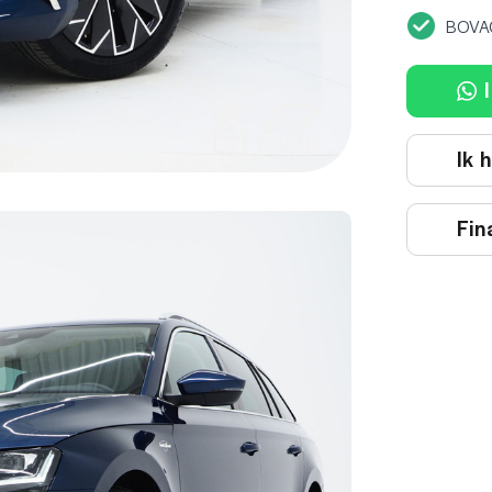
BOVA
I
Ik 
Fin