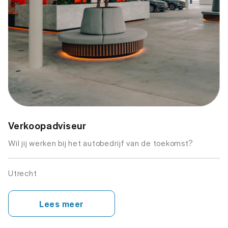
Verkoopadviseur
J
Wil jij werken bij het autobedrijf van de toekomst?
Wi
Utrecht
Ut
Lees meer