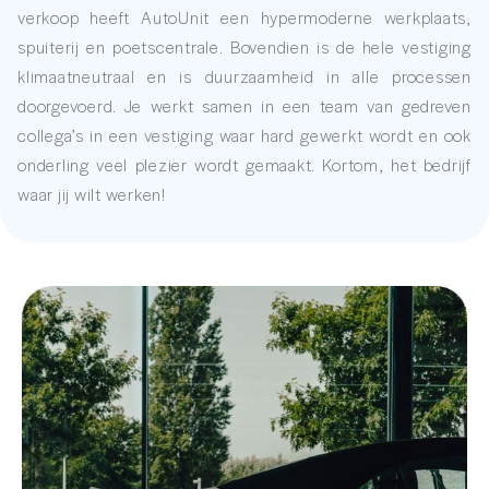
verkoop heeft AutoUnit een hypermoderne werkplaats,
spuiterij en poetscentrale. Bovendien is de hele vestiging
klimaatneutraal en is duurzaamheid in alle processen
doorgevoerd. Je werkt samen in een team van gedreven
collega’s in een vestiging waar hard gewerkt wordt en ook
onderling veel plezier wordt gemaakt. Kortom, het bedrijf
waar jij wilt werken!