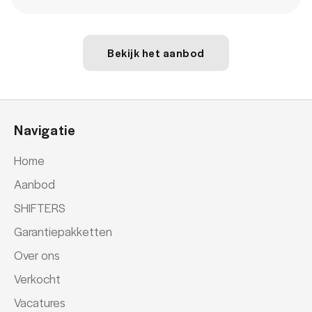
Oplaadmogelijkheid
ruitensproeiers/wisserbladen verwarmbaar
Bekijk het aanbod
stuur leder
stuur multifunctioneel
Navigatie
Home
Aanbod
SHIFTERS
Garantiepakketten
Over ons
Verkocht
Vacatures