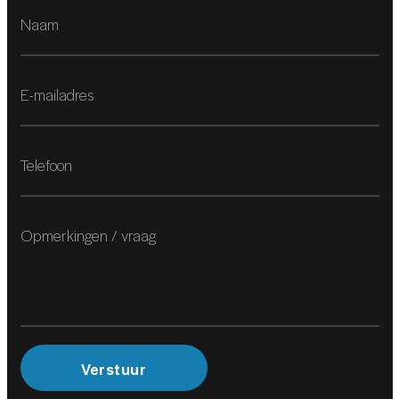
Cruise control
Sfeerverlichting
Sportstuur
Voorstoelen verwarmd
Zwarte hemelbekleding
Achterbank in delen neerklapbaar
Aluminium interieur afwerking
Aluminium interieur afwerking
Armsteun achter
Armsteun voor
Verstuur
Binnenspiegel automatisch dimmend