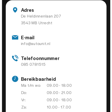
2
Adres
Start/stop systeem
De Heldinnenlaan 207
3543 MB Utrecht
VEILIGHEID
E-mail
Achteruitrijcamera
info@autounit.nl
Achteruitrijcamera
Telefoonnummer
Airbag(s) hoofd achter
085 0781515
Airbag(s) hoofd voor
Bereikbaarheid
Airbag(s) side voor
Ma t/m wo:
09.00 - 18.00
Airbag bestuurder
Do:
09.00 - 21.00
Airbag passagier
Vr:
09.00 - 18.00
Anti Blokkeer Systeem
Za:
10.00 - 17.00