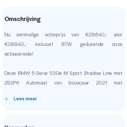
Omschrijving
Nu eenmalige actieprijs van €29840,- voor
€28840,- inclusief BTW gedurende onze
actieperiode!
Deze BMW 5-Serie 530e M Sport Shadow Line met
292PK Automaat van bouwjaar 2021 met
144.000km verkeert in zeer nette staat. De auto is
Lees meer
voorzien van vele luxe opties waaronder een Groot
Glazen Panoramadak, Verwarmde Voorstoelen, Cruise
Control, Achteruitrijcamera, I-Drive Systeem,