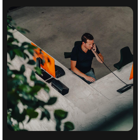
Boordcomputer
Comfortstoel(en)
Elektrische ramen achter
Elektrische ramen voor
Keyless start
Regensensor
Sportstoelen
Sportstoelen
Stuurbekrachtiging snelheidsafhankelijk
Zonnedak
Zonnescherm
MILIEU