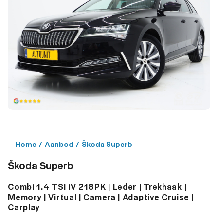
Home
/
Aanbod
/
Škoda Superb
Škoda Superb
Combi 1.4 TSI iV 218PK | Leder | Trekhaak |
Memory | Virtual | Camera | Adaptive Cruise |
Carplay