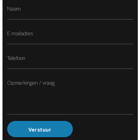
Voorstoelen in hoogte verstelbaar
VEILIGHEID
Achteruitrijcamera
Airbag(s) hoofd achter
Airbag(s) hoofd voor
Airbag(s) knie
Airbag(s) side achter
Airbag(s) side voor
Airbag bestuurder
Airbag passagier
Verstuur
Anti Blokkeer Systeem