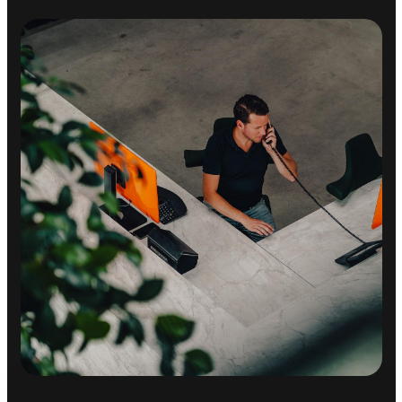
Autonomous Emergency Braking
Bandenspanningscontrolesysteem
bots waarschuwing systeem
Elektronisch Stabiliteits Programma
Hill hold functie
Vermoeidheids herkenning
OVERIGE
Apple Carplay/Android Auto
Volledig digitaal instrumentenpaneel
Achteropkomend verkeer waarschuwing
airco automatisch
Bluetooth