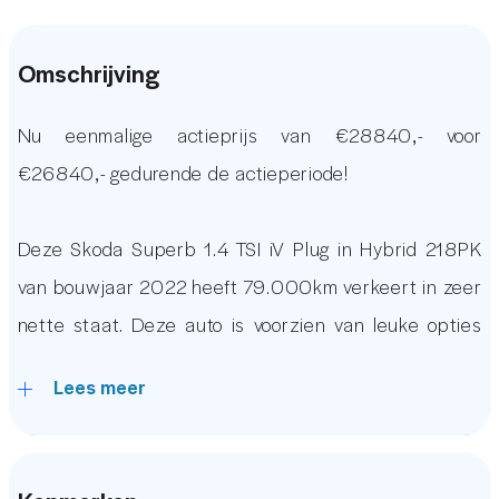
Omschrijving
Nu eenmalige actieprijs van €28840,- voor
€26840,- gedurende de actieperiode!
Deze Skoda Superb 1.4 TSI iV Plug in Hybrid 218PK
van bouwjaar 2022 heeft 79.000km verkeert in zeer
nette staat. Deze auto is voorzien van leuke opties
waaronder: Lederen bekleding, Wegklapbare
Lees meer
Trekhaak, Achteruitrijcamera, Elektrisch Verstelbare
Stoelen met Memory functie, Virtual Display, Een
Origineel Skoda Audio Navigatie systeem met Apple