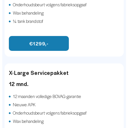
Metaalkleur
Onderhoudsbeurt volgens fabrieksopgaaf
programmeerfouten. Alle afbeeldingen zoals deze
mistlampen voor adaptief
Wax behandeling
getoond worden zijn auteursrechtelijk beschermd en
¼ tank brandstof
Parkeersensor achter
mogen niet worden gebruikt door derden.
Parkeersensor voor
€1299,-
INFOTAINMENT
Multimedia-voorbereiding
X-Large Servicepakket
Navigatiesysteem full map
12 mnd.
Spraakbediening
12 maanden volledige BOVAG-garantie
INTERIEUR
Nieuwe APK
Onderhoudsbeurt volgens fabrieksopgaaf
Cruise control adaptief
Wax behandeling
Elektrisch verstelb. bestuurdersstoel met geheugen