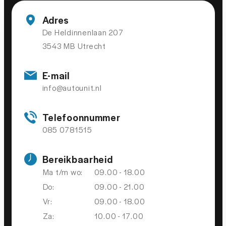
Connected services
Adres
De Heldinnenlaan 207
Dab
3543 MB Utrecht
extra getint glas achter
hoofdsteunen anti-whiplash
E-mail
lendesteun(en) verstelbaar
info@autounit.nl
multimedia scherm standaard
Telefoonnummer
Oplaadmogelijkheid
085 0781515
stuur leder
Bereikbaarheid
stuur multifunctioneel
Ma t/m wo:
09.00 - 18.00
WiFi
Do:
09.00 - 21.00
Vr:
09.00 - 18.00
Za:
10.00 - 17.00