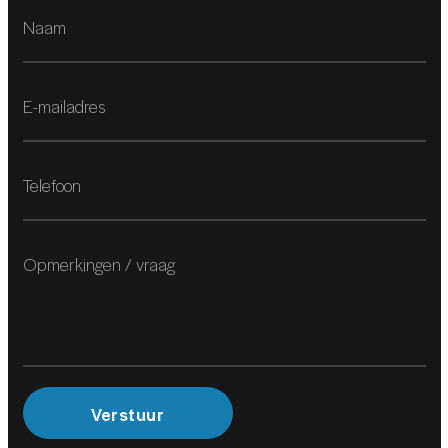
Keyless start
Lederen versnellingspook
Regensensor
Sportstuur
Stuurbekrachtiging snelheidsafhankelijk
Voorstoelen in hoogte verstelbaar
MILIEU
2
Start/stop systeem
VEILIGHEID
Verstuur