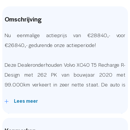
Omschrijving
Nu eenmalige actieprijs van €28840,- voor
€26840,- gedurende onze actieperiode!
Deze Dealeronderhouden Volvo XC40 T5 Recharge R-
Design met 262 PK van bouwjaar 2020 met
99.000km verkeert in zeer nette staat. De auto is
voorzien van vele luxe opties waaronder een
Lees meer
Origineel Volvo Grootbeeld Audio Navigatie Systeem
met Apple Carplay en Android Auto, DAB Radio,
Zwarte Hemelbekleding, Keyless Entry en Go, Virtual