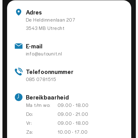
Brake Assist System
Adres
De Heldinnenlaan 207
Elektronisch Stabiliteits Programma
3543 MB Utrecht
Hill hold functie
uitwijk assistent
E-mail
Verkeersbord detectie
info@autounit.nl
Vermoeidheids herkenning
Telefoonnummer
085 0781515
OVERIGE
Bereikbaarheid
Apple Carplay/Android Auto
Ma t/m wo:
09.00 - 18.00
Dab
Do:
09.00 - 21.00
Elektrisch bedienbare achterklep met sensorsturing
Vr:
09.00 - 18.00
Parkeer pakket
Za:
10.00 - 17.00