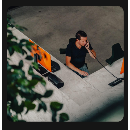
Achteruitrijcamera
Achteruitrijcamera
Airbag(s) hoofd achter
Airbag(s) hoofd voor
Airbag(s) knie
Airbag(s) side voor
Airbag bestuurder
Airbag passagier
Anti Blokkeer Systeem
Anti doorSlip Regeling
Autonomous Emergency Braking
Bandenspanningscontrolesysteem
bots waarschuwing systeem