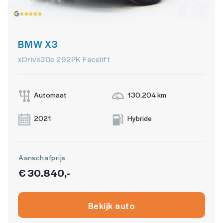
Rijstrooksensor met correctie
stuur leder
BMW X3
stuur multifunctioneel
xDrive30e 292PK Facelift
Uitparkeer waarschuwing
WiFi
Automaat
130.204 km
2021
Hybride
Aanschafprijs
€ 30.840,-
Bekijk auto