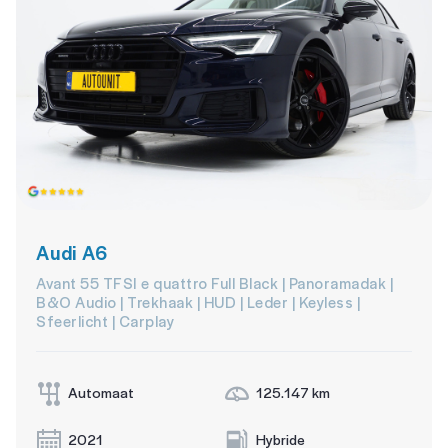
Audi A6
Avant 55 TFSI e quattro Full Black | Panoramadak |
B&O Audio | Trekhaak | HUD | Leder | Keyless |
Sfeerlicht | Carplay
Automaat
125.147 km
2021
Hybride