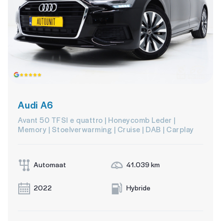
Audi A6
Avant 50 TFSI e quattro | Honeycomb Leder |
Memory | Stoelverwarming | Cruise | DAB | Carplay
Automaat
41.039 km
2022
Hybride