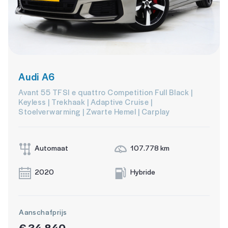
Audi A6
Avant 55 TFSI e quattro Competition Full Black |
Keyless | Trekhaak | Adaptive Cruise |
Stoelverwarming | Zwarte Hemel | Carplay
Automaat
107.778 km
2020
Hybride
Aanschafprijs
€ 34.840,-