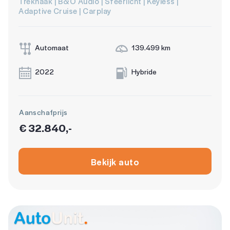
Trekhaak | B&O Audio | Sfeerlicht | Keyless |
Adaptive Cruise | Carplay
Automaat
139.499 km
2022
Hybride
Aanschafprijs
€ 32.840,-
Bekijk auto