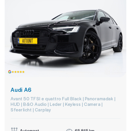
Audi A6
Avant 50 TFSI e quattro Full Black | Panoramadak |
HUD | B&O Audio | Leder | Keyless | Camera |
Sfeerlicht | Carplay
Automaat
65.815 km