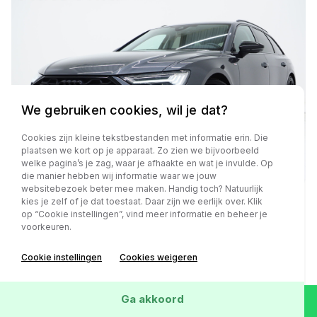
We gebruiken cookies, wil je dat?
Cookies zijn kleine tekstbestanden met informatie erin. Die
plaatsen we kort op je apparaat. Zo zien we bijvoorbeeld
welke pagina’s je zag, waar je afhaakte en wat je invulde. Op
die manier hebben wij informatie waar we jouw
websitebezoek beter mee maken. Handig toch? Natuurlijk
kies je zelf of je dat toestaat. Daar zijn we eerlijk over. Klik
op “Cookie instellingen”, vind meer informatie en beheer je
Audi A6
voorkeuren.
Avant 55 TFSI e quattro Competition Facelift | RS
Sportstoelen | HUD | 360 | B&O Audio | Memory |
Cookie instellingen
Cookies weigeren
Keyless | Adaptive Cruise | Carplay
Ga akkoord