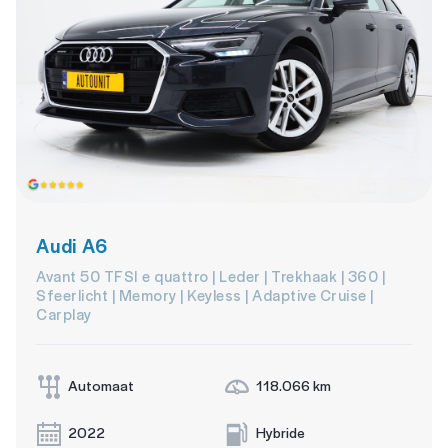
Audi A6
Avant 50 TFSI e quattro | Leder | Trekhaak | 360 |
Sfeerlicht | Memory | Keyless | Adaptive Cruise |
Carplay
Automaat
118.066 km
2022
Hybride