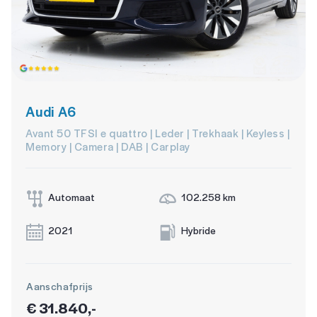
Audi A6
Avant 50 TFSI e quattro | Leder | Trekhaak | Keyless |
Memory | Camera | DAB | Carplay
Automaat
102.258 km
2021
Hybride
Aanschafprijs
€ 31.840,-