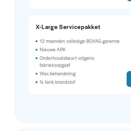
Keyless entry
X-Large Servicepakket
Keyless entry
12 maanden volledige BOVAG-garantie
Trekhaak uitklapbaar
Nieuwe APK
Buitenspiegel(s) automatisch di
Onderhoudsbeurt volgens
fabrieksopgaaf
Buitenspiegels elektr. met geheu
Wax behandeling
¼ tank brandstof
Buitenspiegels elektrisch inklapb
Buitenspiegels elektrisch verstel
Buitenspiegels verwarmbaar