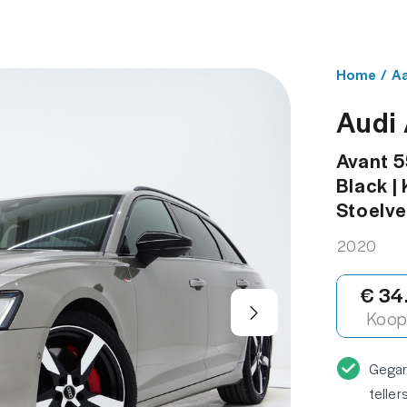
NBOD
WERKPLAATS
OVER ONS
CONT
Home
/
A
Audi
Avant 5
Black | 
Stoelve
2020
€ 34
Koop 
Gega
teller