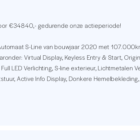
voor €34840,- gedurende onze actieperiode!
utomaat S-Line van bouwjaar 2020 met 107.000km v
aaronder: Virtual Display, Keyless Entry & Start, Or
Full LED Verlichting, S-line exterieur, Lichtmetalen
stuur, Active Info Display, Donkere Hemelbekleding
 gebruikte banden is leverbaar tegen een meerprij
r onderhouden A6 word gegarandeerd middels die 