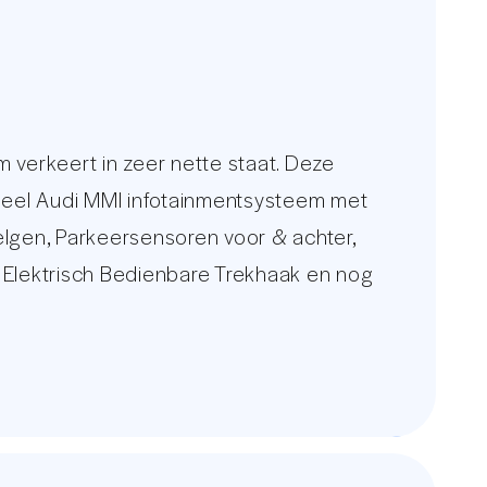
erkeert in zeer nette staat. Deze
igineel Audi MMI infotainmentsysteem met
 Velgen, Parkeersensoren voor & achter,
, Elektrisch Bedienbare Trekhaak en nog
s van €999,-
Onderhoudshistorie.