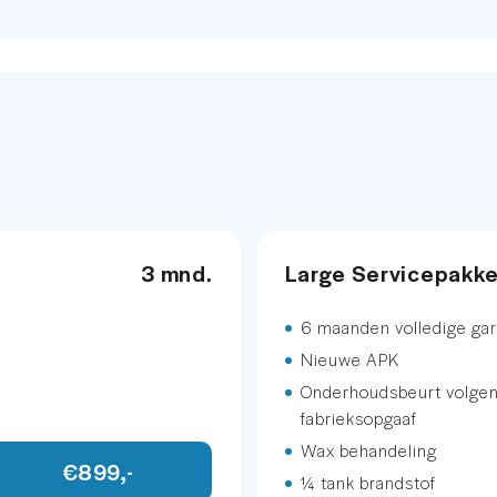
40,-
093
metallic
.
3 mnd.
Large Servicepakk
der / stof
6 maanden volledige gar
Nieuwe APK
Onderhoudsbeurt volge
fabrieksopgaaf
Wax behandeling
€899,-
INFOTAINMENT
¼ tank brandstof