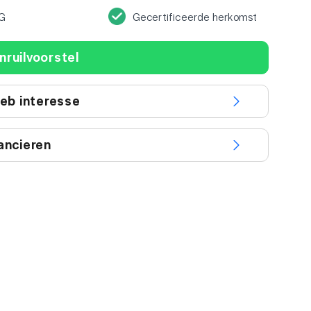
G
Gecertificeerde herkomst
nruilvoorstel
heb interesse
ancieren