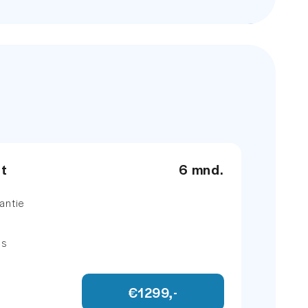
et
6 mnd.
antie
ns
€1299,-