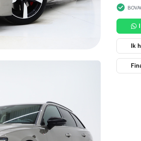
BOVA
I
Ik 
Fin