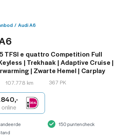
MENU
ACT
anbod
/
Audi A6
 A6
5 TFSI e quattro Competition Full
Keyless | Trekhaak | Adaptive Cruise |
rwarming | Zwarte Hemel | Carplay
367 PK
107.778 km
.840,-
online
randeerde
150 puntencheck
stand