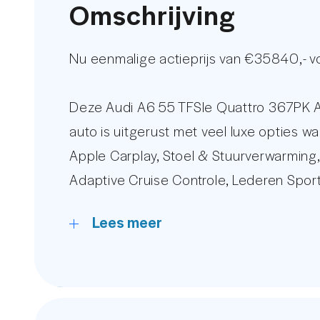
Omschrijving
Nu eenmalige actieprijs van €35840,- 
Deze Audi A6 55 TFSIe Quattro 367PK A
auto is uitgerust met veel luxe opties w
Apple Carplay, Stoel & Stuurverwarming, 
Adaptive Cruise Controle, Lederen Sport
veel meer.
Lees meer
De afgebeelde set gebruikte velgen met
De kilometerstand van deze Audi Deale