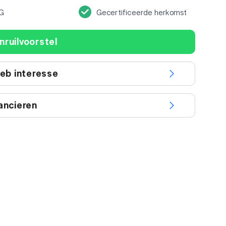
G
Gecertificeerde herkomst
nruilvoorstel
heb interesse
ancieren