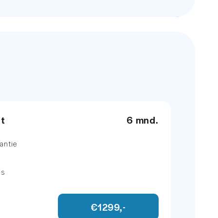
et
6 mnd.
antie
ns
€1299,-