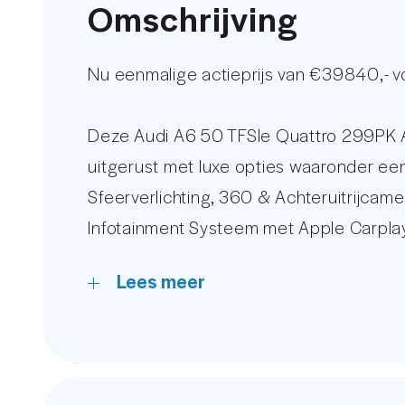
Omschrijving
Nu eenmalige actieprijs van €39840,- 
Deze Audi A6 50 TFSIe Quattro 299PK A
uitgerust met luxe opties waaronder ee
Sfeerverlichting, 360 & Achteruitrijcam
Infotainment Systeem met Apple Carplay 
Memory Functie, Full LED Verlichting, D
Lees meer
Bekleding, Stoelverwarming, Active Info 
De kilometerstand word gegarandeerd mi
bekijken in onze uitgebreide fotoreport