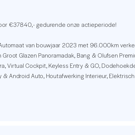
voor €37840,- gedurende onze actieperiode!
utomaat van bouwjaar 2023 met 96.000km verkeert 
n Groot Glazen Panoramadak, Bang & Olufsen Premi
era, Virtual Cockpit, Keyless Entry & GO, Dodehoekde
& Android Auto, Houtafwerking Interieur, Elektrisc
AB Radio, 4-Zone Climate Control, Adaptive Cruise Co
Display en nog veel meer.
ddels de sluitende onderhoudshistorie. Deze keur
age met meer dan 30 foto's op onze eigen website: 