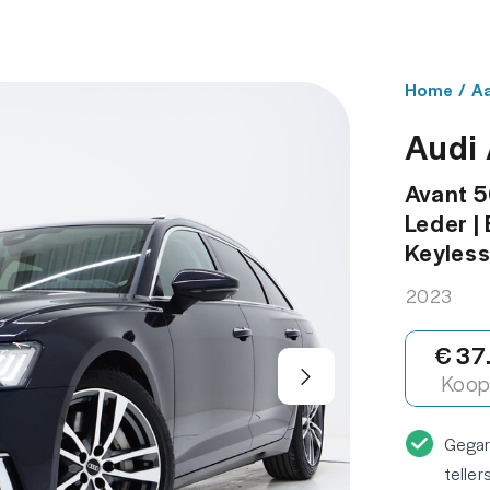
NBOD
WERKPLAATS
OVER ONS
CONT
Home
/
A
Audi
Avant 5
Leder |
Keyless
2023
€ 37
Koop 
Gega
teller