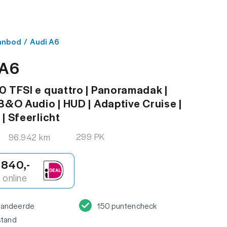
MENU
ACT
anbod
/
Audi A6
 A6
0 TFSI e quattro | Panoramadak |
 B&O Audio | HUD | Adaptive Cruise |
 | Sfeerlicht
299 PK
96.942 km
.840,-
online
randeerde
150 puntencheck
stand