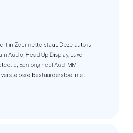
in Zeer nette staat. Deze auto is
um Audio, Head Up Display, Luxe
tectie, Een origineel Audi MMI
h verstelbare Bestuurderstoel met
ntrole, Lederen Stuur, Luxe Lederen
ige auto kunt u op een betere manier
www.autounit.nl.