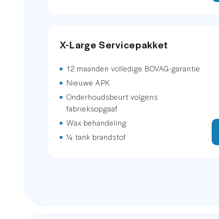
Keyless entry
X-Large Servicepakket
Keyless-pakket
12 maanden volledige BOVAG-garantie
Luxe lederen bekleding
Nieuwe APK
Rondomzicht camera
Onderhoudsbeurt volgens
fabrieksopgaaf
Rondomzicht camera
Wax behandeling
¼ tank brandstof
Voorstoelen verwarmd
sfeerverlichting
EXTERIEUR