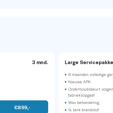
 System
243
p&go
etallic
p&go
.
3 mnd.
Large Servicepakk
6 maanden volledige gar
sstoel met geheugen
Nieuwe APK
Onderhoudsbeurt volge
fabrieksopgaaf
Wax behandeling
€899,-
¼ tank brandstof