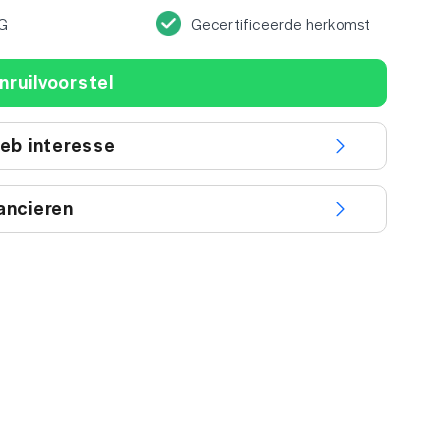
G
Gecertificeerde herkomst
nruilvoorstel
heb interesse
ancieren