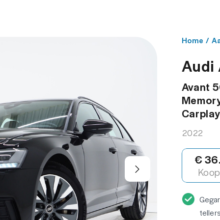
NBOD
WERKPLAATS
OVER ONS
CONT
Home
/
A
Audi
Avant 5
Memory 
Carplay
2022
€ 36
Koop 
Gega
teller