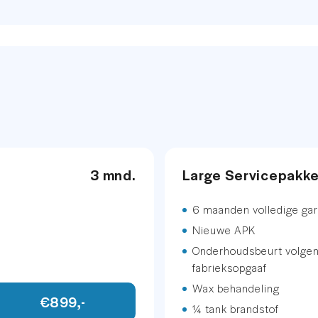
neel
739
Vermogen
Vermogen elektrisc
etallic
INFOTAINMENT
Audio installatie
.
mmend
Multimedia-voorber
3 mnd.
Large Servicepakk
gen
Navigatiesysteem fu
m
6 maanden volledige gar
Nieuwe APK
aar
Onderhoudsbeurt volge
fabrieksopgaaf
baar
Wax behandeling
€899,-
¼ tank brandstof