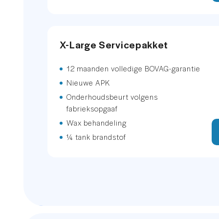
Dakrails
X-Large Servicepakket
Dimlichten automatisch
12 maanden volledige BOVAG-garantie
Elektrisch bedienbare achterklep
Nieuwe APK
Elektronische remkrachtverdeling
Onderhoudsbeurt volgens
fabrieksopgaaf
Kleur zwart
Wax behandeling
¼ tank brandstof
LED achterlichten
LED dagrijverlichting
LED koplampen