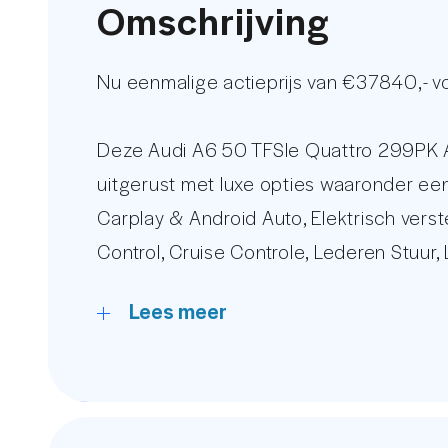
Omschrijving
Nu eenmalige actieprijs van €37840,- 
Deze Audi A6 50 TFSIe Quattro 299PK A
uitgerust met luxe opties waaronder een
Carplay & Android Auto, Elektrisch vers
Control, Cruise Controle, Lederen Stuur,
meer.
Lees meer
De kilometerstand word gegarandeerd mi
bekijken in onze uitgebreide fotoreport
Ruim 15 jaar behoort AutoUnit tot de t