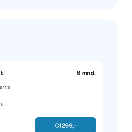
299 PK
h
143 PK
eiding
et
6 mnd.
ll map
antie
ns
€1299,-