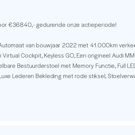
voor €36840,- gedurende onze actieperiode!
utomaat van bouwjaar 2022 met 41.000km verkeert 
 Virtual Cockpit, Keyless GO, Een origineel Audi M
telbare Bestuurderstoel met Memory Functie, Full LE
 Luxe Lederen Bekleding met rode stiksel, Stoelverw
ddels de sluitende onderhoudshistorie. Deze keur
age met meer dan 30 foto's op onze eigen website: 
op online auto remarketeers van Nederland. Met een