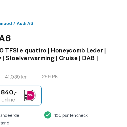
MENU
ACT
anbod
/
Audi A6
 A6
0 TFSI e quattro | Honeycomb Leder |
| Stoelverwarming | Cruise | DAB |
299 PK
41.039 km
.840,-
online
randeerde
150 puntencheck
stand