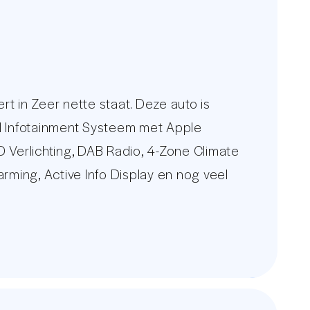
in Zeer nette staat. Deze auto is
MI Infotainment Systeem met Apple
D Verlichting, DAB Radio, 4-Zone Climate
arming, Active Info Display en nog veel
ige auto kunt u op een betere manier
www.autounit.nl.
 constant wisselende voorraad van 250