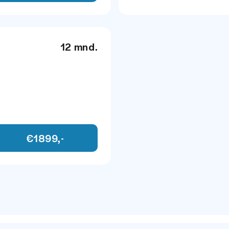
12 mnd.
INFOTAINMENT
Rondomzicht came
€1899,-
Rondomzicht came
mmend
Audio installatie
mmend
Multimedia-voorber