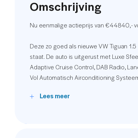
Omschrijving
Nu eenmalige actieprijs van €44840,- 
Deze zo goed als nieuwe VW Tiguan 1.5
staat. De auto is uitgerust met Luxe Sfe
Adaptive Cruise Control, DAB Radio, Lan
Vol Automatisch Airconditioning Systee
Android Auto, Airco Seperaat Achter, El
Lees meer
Kijkt u voor een uitgebreid foto overzic
Ruim 15 jaar behoort AutoUnit tot de t
streng geselecteerde occasions zijn wij 