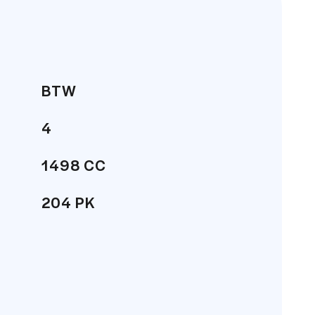
houd. Op al onze betrouwbare
auto aanschaft voor een eerlijke prijs.
is gebleken dat wij tot de top
BTW
t een 8.8/10!
4
g online en 6 dagen per week offline in
1498 CC
204 PK
210 km/h
SUV
 niet aansprakelijk voor enige directe
45 Liter