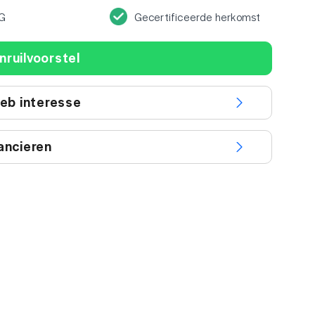
G
Gecertificeerde herkomst
nruilvoorstel
heb interesse
ancieren