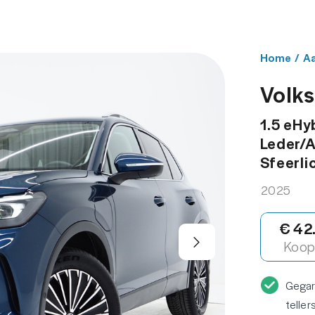
NBOD
WERKPLAATS
OVER ONS
CONT
Home
/
A
Volk
1.5 eHyb
Leder/A
Sfeerli
2025
€ 42
Koop 
Gega
teller