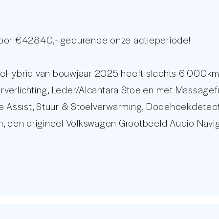
voor €42840,- gedurende onze actieperiode!
 eHybrid van bouwjaar 2025 heeft slechts 6.000km 
erverlichting, Leder/Alcantara Stoelen met Massagef
e Assist, Stuur & Stoelverwarming, Dodehoekdetectie
m, een origineel Volkswagen Grootbeeld Audio Nav
ektrisch Wegklapbare Trekhaak en nog veel meer.
ht met meer dan 30 foto's op onze eigen website: ww
op online auto remarketeers van Nederland. Met een
in staat om op professionele wijze te voorzien in u