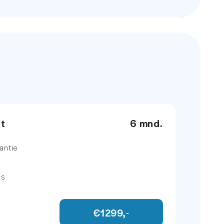
et
6 mnd.
antie
ns
€1299,-