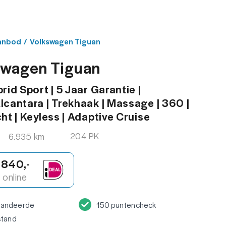
MENU
ACT
anbod
/
Volkswagen Tiguan
swagen Tiguan
rid Sport | 5 Jaar Garantie |
lcantara | Trekhaak | Massage | 360 |
cht | Keyless | Adaptive Cruise
204 PK
6.935 km
.840,-
online
randeerde
150 puntencheck
stand