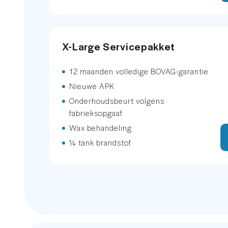
stuur verwarmd
X-Large Servicepakket
trekhaak elektrisch bedienbaar
12 maanden volledige BOVAG-garantie
trekhaak elektrisch bedienbaar
Nieuwe APK
EXTERIEUR
Onderhoudsbeurt volgens
fabrieksopgaaf
Keyless entry
Wax behandeling
¼ tank brandstof
Adaptief demping systeem
Buitenspiegel(s) automatisch di
Buitenspiegel(s) automatisch di