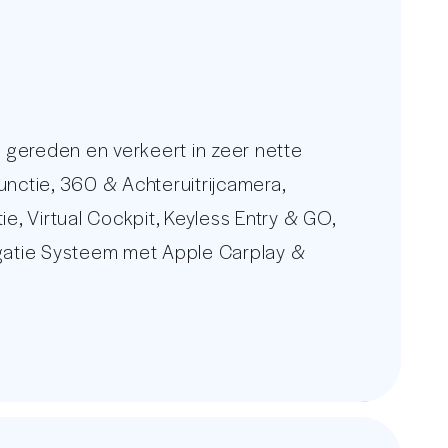
gereden en verkeert in zeer nette
unctie, 360 & Achteruitrijcamera,
, Virtual Cockpit, Keyless Entry & GO,
igatie Systeem met Apple Carplay &
w.autounit.nl
 constant wisselende voorraad van 250
w nieuwe auto.