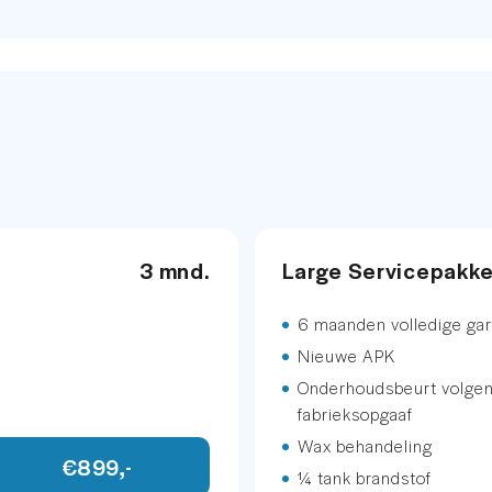
40,-
002
etallic
Wit
.
3 mnd.
Large Servicepakk
ie
der / alcantara
6 maanden volledige gar
Nieuwe APK
Onderhoudsbeurt volge
fabrieksopgaaf
Wax behandeling
€899,-
¼ tank brandstof