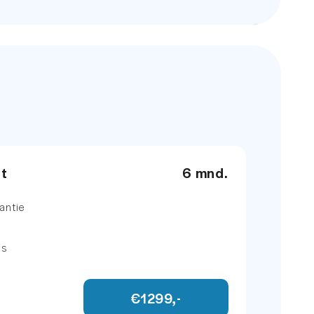
et
6 mnd.
antie
ns
eiding
€1299,-
ll map