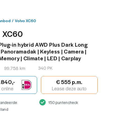
MENU
ACT
anbod
/
Volvo XC60
o XC60
Plug-in hybrid AWD Plus Dark Long
 Panoramadak | Keyless | Camera |
 Memory | Climate | LED | Carplay
340 PK
99.758 km
.840,-
€ 555 p.m.
online
Lease deze auto
randeerde
150 puntencheck
stand