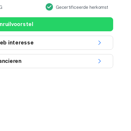
G
Gecertificeerde herkomst
nruilvoorstel
heb interesse
ancieren