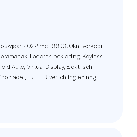
 bouwjaar 2022 met 99.000km verkeert
anoramadak, Lederen bekleding, Keyless
d Auto, Virtual Display, Elektrisch
oonlader, Full LED verlichting en nog
een uitgebreid foto overzicht bezoekt
 constant wisselende voorraad van 250