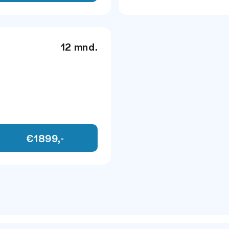
mmend
Spraakbediening
12 mnd.
aar
l- en verwarmbaar
€1899,-