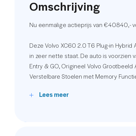
Omschrijving
Nu eenmalige actieprijs van €40840,- 
Deze Volvo XC60 2.0 T6 Plug-in Hybri
in zeer nette staat. De auto is voorzie
Entry & GO, Origineel Volvo Grootbeeld 
Verstelbare Stoelen met Memory Functie, 
veel meer.
Lees meer
De kilometerstand van deze Volvo word 
u onze website www.autounit.nl
Ruim 15 jaar behoort AutoUnit tot de t