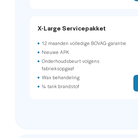
Buitenspiegel(s) automatisch di
X-Large Servicepakket
Buitenspiegels elektrisch inklapb
12 maanden volledige BOVAG-garantie
Buitenspiegels elektrisch verste
Nieuwe APK
Dakrails
Onderhoudsbeurt volgens
fabrieksopgaaf
Dimlichten automatisch
Wax behandeling
¼ tank brandstof
Elektronische remkrachtverdeling
Grootlichtassistent
Kleur zwart