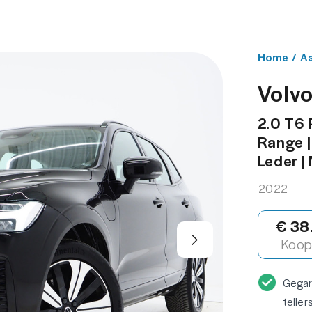
NBOD
WERKPLAATS
OVER ONS
CONT
Home
/
A
Volv
2.0 T6 
Range |
Leder |
2022
€ 38
Koop 
Gega
teller