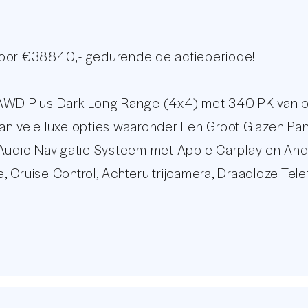
voor €38840,- gedurende de actieperiode!
d AWD Plus Dark Long Range (4x4) met 340 PK van
n van vele luxe opties waaronder Een Groot Glazen P
Audio Navigatie Systeem met Apple Carplay en Androi
Cruise Control, Achteruitrijcamera, Draadloze Telef
gegarandeerd middels de onderhoudshistorie. Voor 
op online auto remarketeers van Nederland. Met een