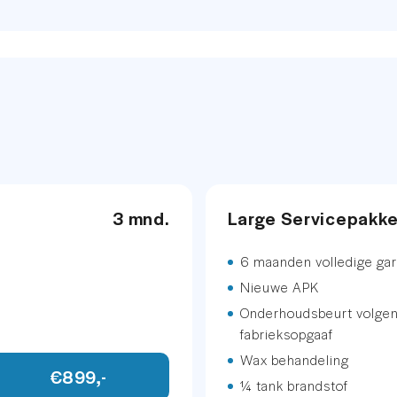
sstoel met geheugen
714
etallic
.
neel
3 mnd.
Large Servicepakk
INFOTAINMENT
6 maanden volledige gar
Nieuwe APK
Audio installatie
Onderhoudsbeurt volge
fabrieksopgaaf
Multimedia-voorber
Wax behandeling
€899,-
Navigatiesysteem fu
¼ tank brandstof