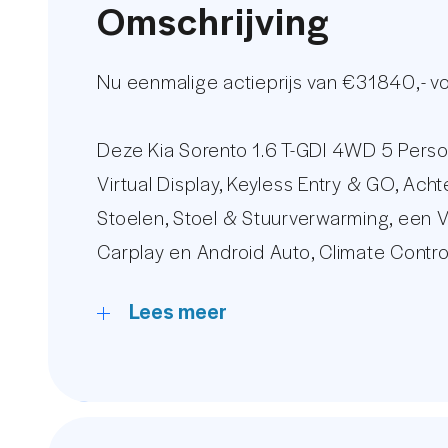
Omschrijving
Nu eenmalige actieprijs van €31840,- 
Deze Kia Sorento 1.6 T-GDI 4WD 5 Pers
Virtual Display, Keyless Entry & GO, Ach
Stoelen, Stoel & Stuurverwarming, een V
Carplay en Android Auto, Climate Control
Lees meer
De kilometerstand wordt gegarandeerd m
foto's op onze eigen website.
Ruim 15 jaar behoort AutoUnit tot de t
streng geselecteerde occasions zijn wij 