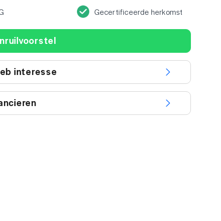
G
Gecertificeerde herkomst
nruilvoorstel
heb interesse
ancieren