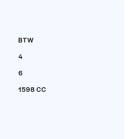
houd. Op al onze betrouwbare
auto aanschaft voor een eerlijke prijs.
is gebleken dat wij tot de top
BTW
t een 8.8/10!
4
g online en 6 dagen per week offline in
6
1598 CC
265 PK
193 km/h
 niet aansprakelijk voor enige directe
SUV