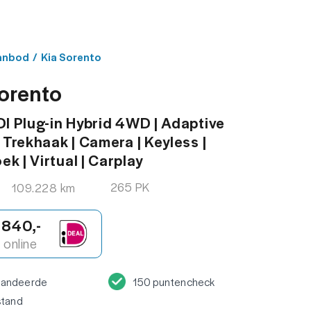
MENU
ACT
anbod
/
Kia Sorento
orento
DI Plug-in Hybrid 4WD | Adaptive
| Trekhaak | Camera | Keyless |
k | Virtual | Carplay
265 PK
109.228 km
.840,-
online
randeerde
150 puntencheck
stand