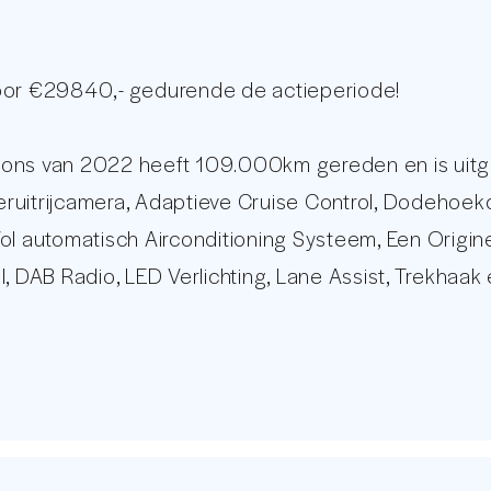
voor €29840,- gedurende de actieperiode!
oons van 2022 heeft 109.000km gereden en is uitg
teruitrijcamera, Adaptieve Cruise Control, Dodehoek
ol automatisch Airconditioning Systeem, Een Origi
, DAB Radio, LED Verlichting, Lane Assist, Trekhaak
iddels het Dealer Onderhoud. Kijkt u voor een uit
op online auto remarketeers van Nederland. Met een
in staat om op professionele wijze te voorzien in u