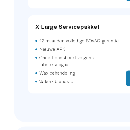
Buitenspiegels elektrisch inklapb
X-Large Servicepakket
Buitenspiegels elektrisch verste
12 maanden volledige BOVAG-garantie
Dakrails
Nieuwe APK
Dimlichten automatisch
Onderhoudsbeurt volgens
fabrieksopgaaf
File assistent
Wax behandeling
¼ tank brandstof
Grootlichtassistent
LED achterlichten
LED dagrijverlichting