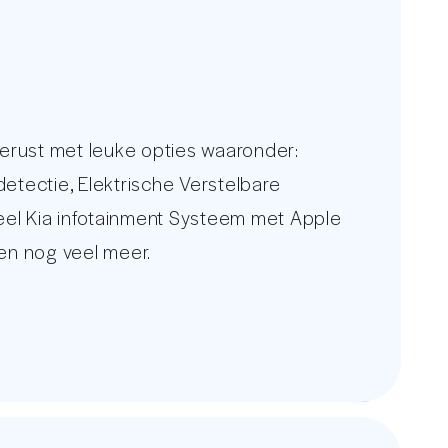
erust met leuke opties waaronder:
detectie, Elektrische Verstelbare
neel Kia infotainment Systeem met Apple
 en nog veel meer.
gebreid foto overzicht met meer dan 30
 constant wisselende voorraad van 250
w nieuwe auto.