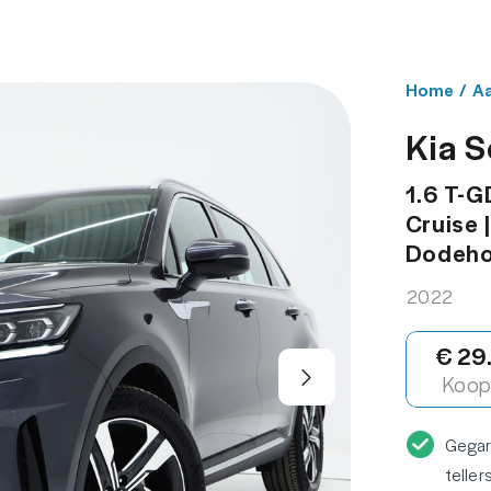
NBOD
WERKPLAATS
OVER ONS
CONT
Home
/
A
Kia S
1.6 T-G
Cruise 
Dodehoe
2022
€ 29
Koop 
Gega
teller