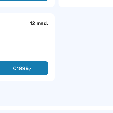
aar
Spraakbediening
12 mnd.
l- en verwarmbaar
€1899,-