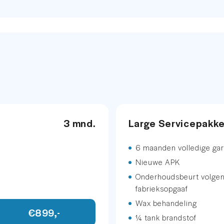
40,-
Energielabel
rsstoel
725
Gemiddeld verbruik
Vermogen
etallic
Vermogen elektrisc
neel
.
3 mnd.
Large Servicepakk
6 maanden volledige gar
INFOTAINMENT
m
Nieuwe APK
Onderhoudsbeurt volge
fabrieksopgaaf
Multimedia-voorber
Wax behandeling
€899,-
Radio
¼ tank brandstof