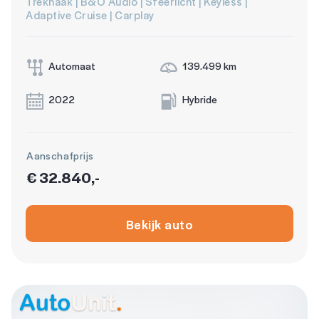
Trekhaak | B&O Audio | Sfeerlicht | Keyless |
Adaptive Cruise | Carplay
Automaat
139.499 km
2022
Hybride
Aanschafprijs
€ 32.840,-
Bekijk auto