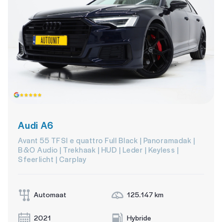
Audi A6
Avant 55 TFSI e quattro Full Black | Panoramadak |
B&O Audio | Trekhaak | HUD | Leder | Keyless |
Sfeerlicht | Carplay
Automaat
125.147 km
2021
Hybride