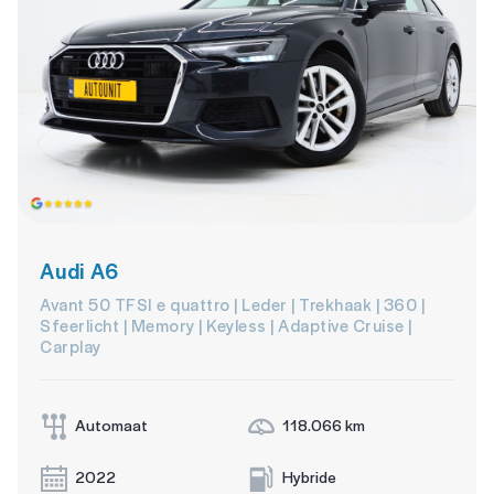
Audi A6
Avant 50 TFSI e quattro | Leder | Trekhaak | 360 |
Sfeerlicht | Memory | Keyless | Adaptive Cruise |
Carplay
Automaat
118.066 km
2022
Hybride