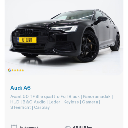
Audi A6
Avant 50 TFSI e quattro Full Black | Panoramadak |
HUD | B&O Audio | Leder | Keyless | Camera |
Sfeerlicht | Carplay
Automaat
65.815 km