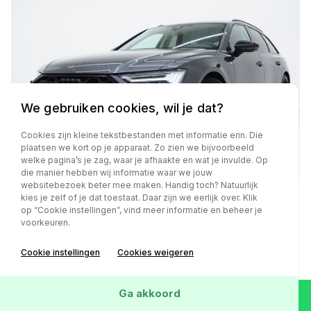
We gebruiken cookies, wil je dat?
Cookies zijn kleine tekstbestanden met informatie erin. Die
plaatsen we kort op je apparaat. Zo zien we bijvoorbeeld
welke pagina’s je zag, waar je afhaakte en wat je invulde. Op
die manier hebben wij informatie waar we jouw
websitebezoek beter mee maken. Handig toch? Natuurlijk
kies je zelf of je dat toestaat. Daar zijn we eerlijk over. Klik
op “Cookie instellingen”, vind meer informatie en beheer je
Audi A6
voorkeuren.
Avant 55 TFSI e quattro Competition Facelift | RS
Sportstoelen | HUD | 360 | B&O Audio | Memory |
Cookie instellingen
Cookies weigeren
Keyless | Adaptive Cruise | Carplay
Ga akkoord