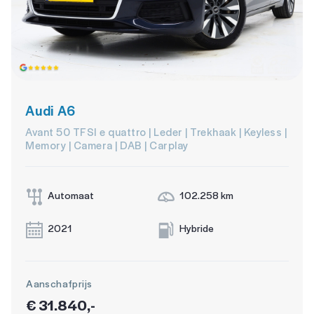
Audi A6
Avant 50 TFSI e quattro | Leder | Trekhaak | Keyless |
Memory | Camera | DAB | Carplay
Automaat
102.258 km
2021
Hybride
Aanschafprijs
€ 31.840,-