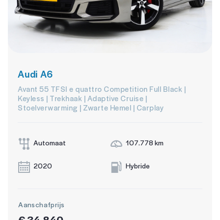
Audi A6
Avant 55 TFSI e quattro Competition Full Black |
Keyless | Trekhaak | Adaptive Cruise |
Stoelverwarming | Zwarte Hemel | Carplay
Automaat
107.778 km
2020
Hybride
Aanschafprijs
€ 34.840,-