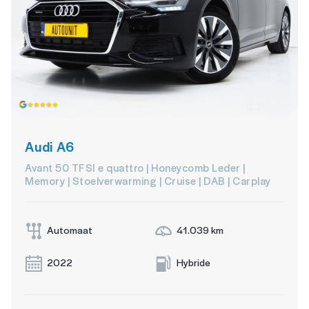
Audi A6
Avant 50 TFSI e quattro | Honeycomb Leder |
Memory | Stoelverwarming | Cruise | DAB | Carplay
Automaat
41.039 km
2022
Hybride