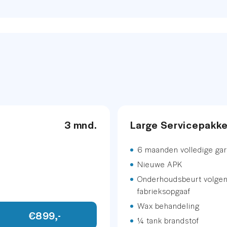
40,-
743
sstoel met geheugen
etallic
.
3 mnd.
Large Servicepakk
neel
6 maanden volledige gar
Nieuwe APK
Onderhoudsbeurt volge
e
fabrieksopgaaf
Wax behandeling
€899,-
¼ tank brandstof