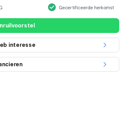
G
Gecertificeerde herkomst
nruilvoorstel
heb interesse
ancieren