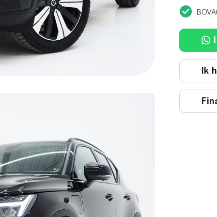
BOVA
I
Ik 
Fin