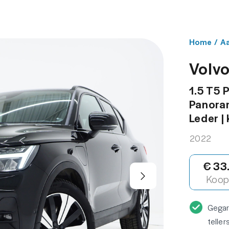
NBOD
WERKPLAATS
OVER ONS
CONT
Home
/
A
Volv
1.5 T5 P
Panoram
Leder | 
2022
€ 33
Koop 
Gega
teller