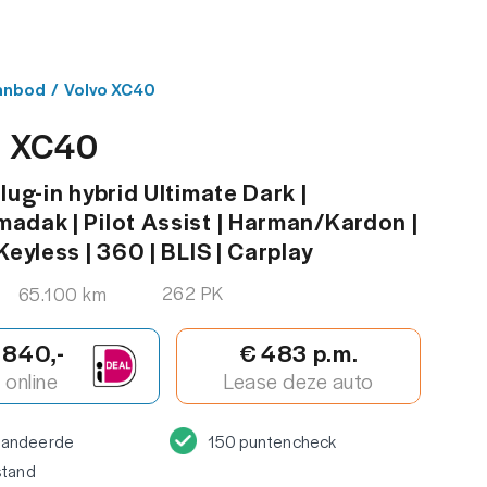
MENU
ACT
anbod
/
Volvo XC40
o XC40
lug-in hybrid Ultimate Dark |
adak | Pilot Assist | Harman/Kardon |
Keyless | 360 | BLIS | Carplay
262 PK
65.100 km
.840,-
€ 483 p.m.
online
Lease deze auto
randeerde
150 puntencheck
stand