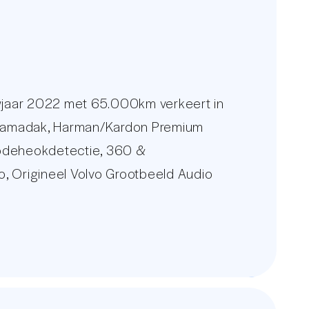
wjaar 2022 met 65.000km verkeert in
anoramadak, Harman/Kardon Premium
 Dodeheokdetectie, 360 &
Go, Origineel Volvo Grootbeeld Audio
.
 constant wisselende voorraad van 250
w nieuwe auto.