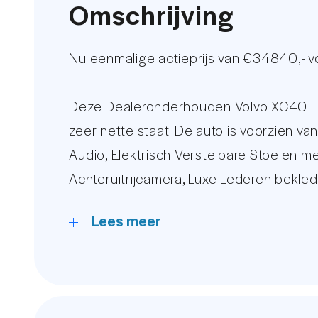
Omschrijving
Nu eenmalige actieprijs van €34840,- 
Deze Dealeronderhouden Volvo XC40 T5
zeer nette staat. De auto is voorzien 
Audio, Elektrisch Verstelbare Stoelen 
Achteruitrijcamera, Luxe Lederen bekledi
Navigatie Systeem met Apple Carplay en 
Lees meer
De kilometerstand word gegarandeerd m
Ruim 15 jaar behoort AutoUnit tot de t
streng geselecteerde occasions zijn wij 