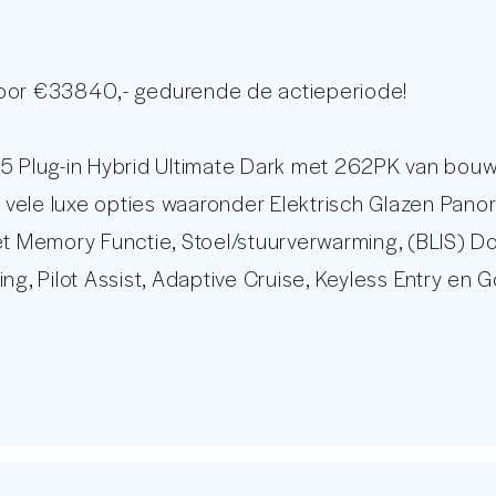
voor €33840,- gedurende de actieperiode!
 Plug-in Hybrid Ultimate Dark met 262PK van bou
van vele luxe opties waaronder Elektrisch Glazen P
met Memory Functie, Stoel/stuurverwarming, (BLIS)
ng, Pilot Assist, Adaptive Cruise, Keyless Entry en 
Android Auto, Full LED verlichting en nog veel meer
iddels een sluitende onderhoudshistorie.
op online auto remarketeers van Nederland. Met een
in staat om op professionele wijze te voorzien in u