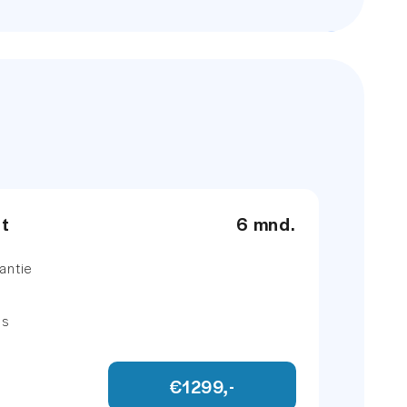
et
6 mnd.
antie
ns
€1299,-