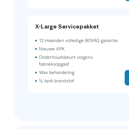
EXTERIEUR
X-Large Servicepakket
Elektrisch glazen panorama-dak
12 maanden volledige BOVAG-garantie
Keyless entry
Nieuwe APK
Achterruitverwarming
Onderhoudsbeurt volgens
fabrieksopgaaf
Buitenspiegel(s) automatisch di
Wax behandeling
¼ tank brandstof
Buitenspiegels elektrisch inklapb
Buitenspiegels elektrisch verste
Dakrails