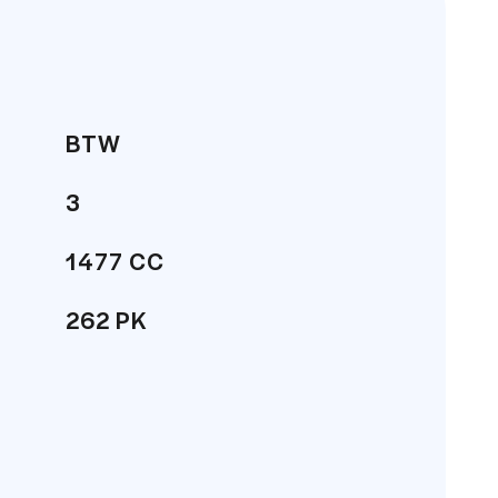
houd. Op al onze betrouwbare
auto aanschaft voor een eerlijke prijs.
is gebleken dat wij tot de top
BTW
t een 8.8/10!
3
g online en 6 dagen per week offline in
1477 CC
262 PK
180 km/h
SUV
 niet aansprakelijk voor enige directe
48 Liter