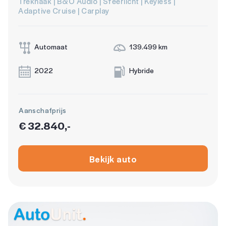
Trekhaak | B&O Audio | Sfeerlicht | Keyless |
Adaptive Cruise | Carplay
Automaat
139.499 km
2022
Hybride
Aanschafprijs
€ 32.840,-
Bekijk auto