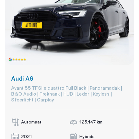
Audi A6
Avant 55 TFSI e quattro Full Black | Panoramadak |
B&O Audio | Trekhaak | HUD | Leder | Keyless |
Sfeerlicht | Carplay
Automaat
125.147 km
2021
Hybride