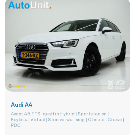
Audi A4
Avant 45 TFSI quattro Hybrid | Sportstoelen |
Keyless | Virtual | Stoelverwarming | Climate | Cruise |
PDC