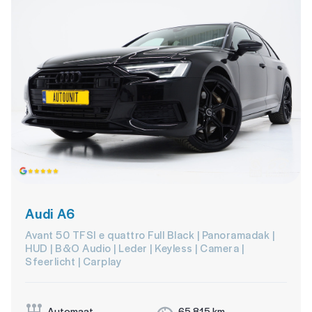
Audi A6
Avant 50 TFSI e quattro Full Black | Panoramadak |
HUD | B&O Audio | Leder | Keyless | Camera |
Sfeerlicht | Carplay
Automaat
65.815 km