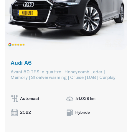
Audi A6
Avant 50 TFSI e quattro | Honeycomb Leder |
Memory | Stoelverwarming | Cruise | DAB | Carplay
Automaat
41.039 km
2022
Hybride