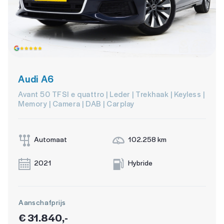
Audi A6
Avant 50 TFSI e quattro | Leder | Trekhaak | Keyless |
Memory | Camera | DAB | Carplay
Automaat
102.258 km
2021
Hybride
Aanschafprijs
€ 31.840,-