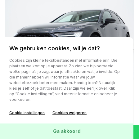
We gebruiken cookies, wil je dat?
Cookies zijn kleine tekstbestanden met informatie erin. Die
plaatsen we kort op je apparaat. Zo zien we bijvoorbeeld
welke pagina’s je zag, waar je afhaakte en wat je invulde. Op
die manier hebben wij informatie waar we jouw
websitebezoek beter mee maken. Handig toch? Natuurlijk
kies je zelf of je dat toestaat. Daar zijn we eerlijk over. Klik
op “Cookie instellingen”, vind meer informatie en beheer je
Audi A6
voorkeuren.
Avant 55 TFSI e quattro Competition Facelift | RS
Sportstoelen | HUD | 360 | B&O Audio | Memory |
Cookie instellingen
Cookies weigeren
Keyless | Adaptive Cruise | Carplay
Ga akkoord