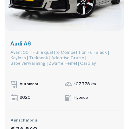
Audi A6
Avant 55 TFSI e quattro Competition Full Black |
Keyless | Trekhaak | Adaptive Cruise |
Stoelverwarming | Zwarte Hemel | Carplay
Automaat
107.778 km
2020
Hybride
Aanschafprijs
€ 34.840,-