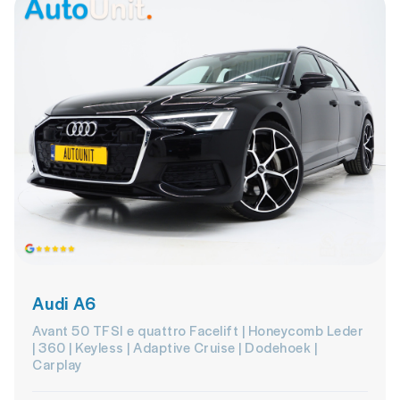
Audi A6
Avant 50 TFSI e quattro Facelift | Honeycomb Leder
| 360 | Keyless | Adaptive Cruise | Dodehoek |
Carplay