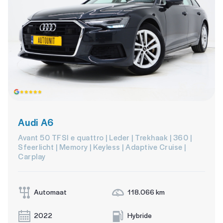
Audi A6
Avant 50 TFSI e quattro | Leder | Trekhaak | 360 |
Sfeerlicht | Memory | Keyless | Adaptive Cruise |
Carplay
Automaat
118.066 km
2022
Hybride