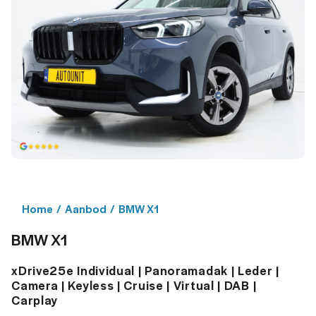
Home
/
Aanbod
/
BMW X1
BMW X1
xDrive25e Individual | Panoramadak | Leder |
Camera | Keyless | Cruise | Virtual | DAB |
Carplay