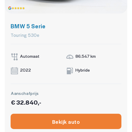
WiFi
zwarte (glans) exterieur delen
BMW 5 Serie
Touring 530e
Automaat
86.547 km
2022
Hybride
Aanschafprijs
€ 32.840,-
Bekijk auto