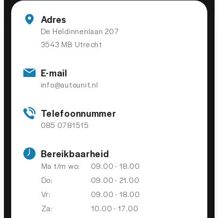
Rijstrooksensor
Adres
De Heldinnenlaan 207
Verkeersbord detectie
3543 MB Utrecht
Vermoeidheids herkenning
E-mail
OVERIGE
info@autounit.nl
Apple Carplay/Android Auto
Telefoonnummer
Draadloze telefoonlader
085 0781515
exclusieve kleur
Bereikbaarheid
Volledig digitaal instrumentenpaneel
Ma t/m wo:
09.00 - 18.00
aanhanger manoeuvreerhulp
Do:
09.00 - 21.00
achterbank in 3 delen neerklapbaar met skiluik
Vr:
09.00 - 18.00
Achteropkomend verkeer waarschuwing
Za:
10.00 - 17.00