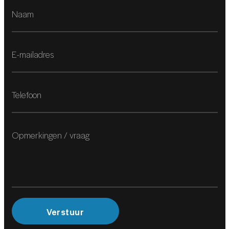
Regensensor
Stuurbekrachtiging snelheidsafhankelijk
Stuur verstelbaar
Voorstoelen in hoogte verstelbaar
Zonnedak
Zonnescherm
MILIEU
2
Start/stop systeem
VEILIGHEID
Verstuur