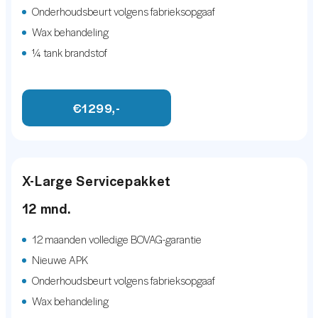
Elektronisch Sper Differentieel
Onderhoudsbeurt volgens fabrieksopgaaf
programmeerfouten. Alle afbeeldingen zoals deze
LED achterlichten
Wax behandeling
getoond worden zijn auteursrechtelijk beschermd en
¼ tank brandstof
LED koplampen
mogen niet worden gebruikt door derden.
Metaalkleur
€1299,-
Open dak
Panoramadak
Parkeer assistent
X-Large Servicepakket
Parkeersensor voor en achter
12 mnd.
Schuif-/kanteldak
12 maanden volledige BOVAG-garantie
INFOTAINMENT
Nieuwe APK
Onderhoudsbeurt volgens fabrieksopgaaf
Multimedia-voorbereiding
Wax behandeling
Navigatiesysteem full map