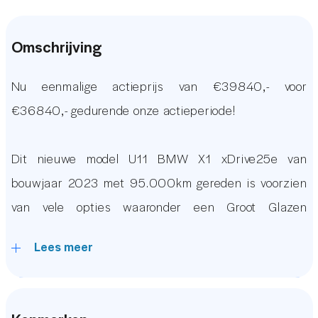
Omschrijving
Nu eenmalige actieprijs van €39840,- voor
€36840,- gedurende onze actieperiode!
Dit nieuwe model U11 BMW X1 xDrive25e van
bouwjaar 2023 met 95.000km gereden is voorzien
van vele opties waaronder een Groot Glazen
Parnoramadak, BMW Individual kleur Storm Bay
Lees meer
Metallic, Keyless Entry & Go, Sportstuur, Lederen
Comfortstoelen, Achteruitrijcamera, Origineel
Grootbeeld BMW Audio Navigatie systeem met Apple