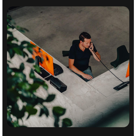
Achteruitrijcamera
Airbag(s) hoofd achter
Airbag(s) hoofd voor
Airbag(s) side voor
Airbag bestuurder
Airbag passagier
Anti Blokkeer Systeem
Anti doorSlip Regeling
Autonomous Emergency Braking
Bandenspanningscontrolesysteem
Brake Assist System
Elektronisch Stabiliteits Programma
Hill hold functie