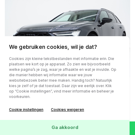
We gebruiken cookies, wil je dat?
Cookies zijn kleine tekstbestanden met informatie erin. Die
plaatsen we kort op je apparaat. Zo zien we bijvoorbeeld
welke pagina’s je zag, waar je afhaakte en wat je invulde. Op
die manier hebben wij informatie waar we jouw
websitebezoek beter mee maken. Handig toch? Natuurlijk
kies je zelf of je dat toestaat. Daar zijn we eerlijk over. Klik
op “Cookie instellingen”, vind meer informatie en beheer je
Audi A6
voorkeuren.
Avant 55 TFSI e quattro Competition Facelift | RS
Sportstoelen | HUD | 360 | B&O Audio | Memory |
Cookie instellingen
Cookies weigeren
Keyless | Adaptive Cruise | Carplay
Ga akkoord