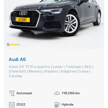
Audi A6
Avant 50 TFSI e quattro | Leder | Trekhaak | 360 |
Sfeerlicht | Memory | Keyless | Adaptive Cruise |
Carplay
Automaat
118.066 km
2022
Hybride