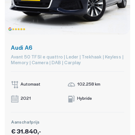
Audi A6
Avant 50 TFSI e quattro | Leder | Trekhaak | Keyless |
Memory | Camera | DAB | Carplay
Automaat
102.258 km
2021
Hybride
Aanschafprijs
€ 31.840,-