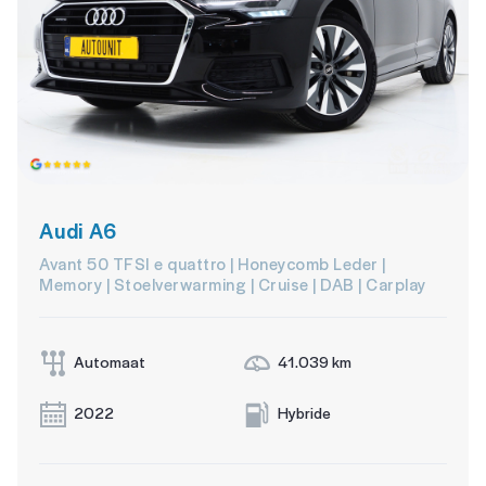
Audi A6
Avant 50 TFSI e quattro | Honeycomb Leder |
Memory | Stoelverwarming | Cruise | DAB | Carplay
Automaat
41.039 km
2022
Hybride