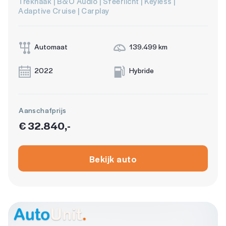
Trekhaak | B&O Audio | Sfeerlicht | Keyless |
Adaptive Cruise | Carplay
Automaat
139.499 km
2022
Hybride
Aanschafprijs
€ 32.840,-
Bekijk auto