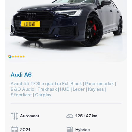
Audi A6
Avant 55 TFSI e quattro Full Black | Panoramadak |
B&O Audio | Trekhaak | HUD | Leder | Keyless |
Sfeerlicht | Carplay
Automaat
125.147 km
2021
Hybride