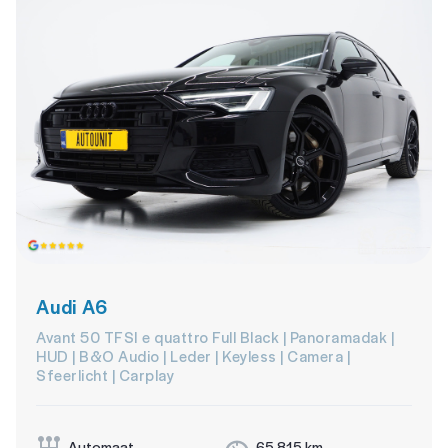
Audi A6
Avant 50 TFSI e quattro Full Black | Panoramadak |
HUD | B&O Audio | Leder | Keyless | Camera |
Sfeerlicht | Carplay
Automaat
65.815 km